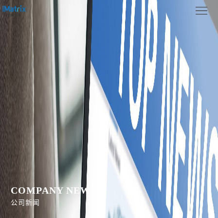
首
页
关
于
新
我
闻
产
们
中
品
案
心
功
例
联
能
展
系
示
我
们
COMPANY NEWS
公司新闻