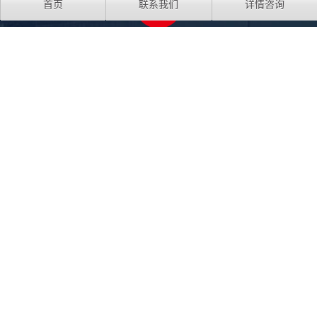
首页
联系我们
详情咨询
地址：山东省济南市高新区未来商务中心
手机：17686618046 联系人：徐经理
电话：400-006-7677
传真：010-86970088
QQ：531955126
微信：17686618046
友情链接:
智慧港口物流平台