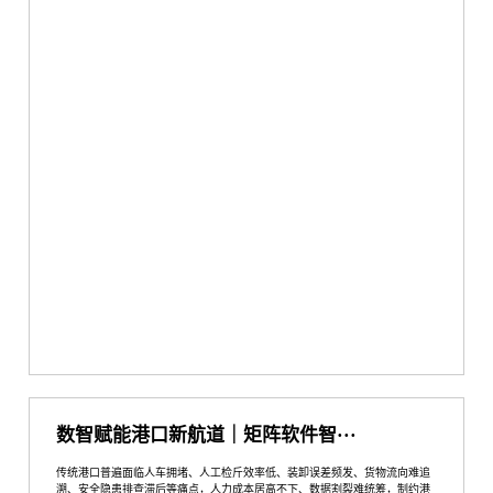
数智赋能港口新航道｜矩阵软件智···
传统港口普遍面临人车拥堵、人工检斤效率低、装卸误差频发、货物流向难追
溯、安全隐患排查滞后等痛点，人力成本居高不下、数据割裂难统筹，制约港