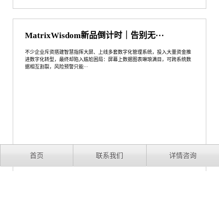
MatrixWisdom新品倒计时｜告别无···
不少企业斥资搭建智慧指挥大屏、上线多套数字化管理系统，投入大量资金推
进数字化转型，最终却陷入尴尬困局：屏幕上数据图表琳琅满目，可跨系统数
据相互割裂，风险预警只能···
首页
联系我们
详情咨询