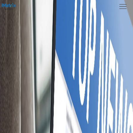
首
页
关
于
新
我
闻
产
们
中
品
案
心
功
例
联
能
展
系
示
我
们