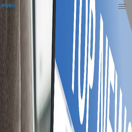
首
页
关
于
新
我
闻
产
们
中
品
案
心
功
例
联
能
展
系
示
我
们