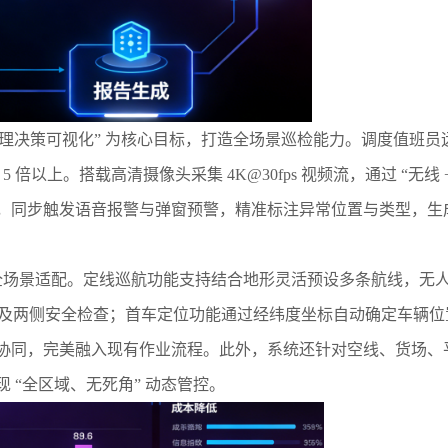
管理决策可视化” 为核心目标，打造全场景巡检能力。调度值班
 倍以上。搭载高清摄像头采集 4K@30fps 视频流，通过 “无线
步触发语音报警与弹窗预警，精准标注异常位置与类型，生成结构化车检
全场景适配。定线巡航功能支持结合地形灵活预设多条航线，无
顶部及两侧安全检查；首车定位功能通过经纬度坐标自动确定车辆
协同，完美融入现有作业流程。此外，系统还针对空线、货场、
 “全区域、无死角” 动态管控。