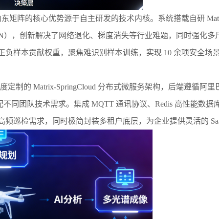
的核心优势源于自主研发的技术内核。系统搭载自研 Matrix-Li
（FPN），创新解决了网络退化、梯度消失等行业难题，同时强化
负样本贡献权重，聚焦难识别样本训练，实现 10 余项安全场景
定制的 Matrix-SpringCloud 分布式微服务架构，后端遵循阿里巴巴编码
发，适配不同团队技术需求。集成 MQTT 通讯协议、Redis 高性能
频巡检需求，同时极简封装多租户底层，为企业提供灵活的 Saa