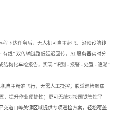
员远程下达任务后，无人机可自主起飞、沿预设航线
 + 有线” 双传输链路低延迟回传，AI 服务器实时分
报告，实现 “识别 - 报警 - 处置 - 追溯”
人机自主精准飞行，无需人工操控；股道巡检聚焦
位置，提升作业便捷性；更可无缝对接国铁管控平
平交道口等关键区域提供专项巡检方案，轻松覆盖